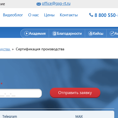
office@gsg-rt.ru
ние
8 800 550
Видеоблог
О нас
Цены
Контакты
Академия
Благодарности
Кейсы
А
одства
»
Сертификация производства
н
*
Отправить заявку
Telegram
MAX