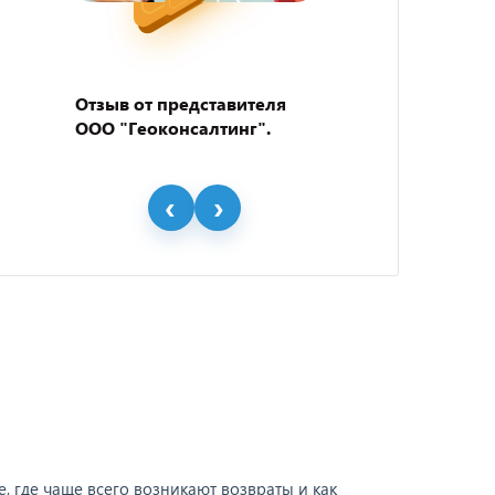
Отзыв от представителя
Отзыв
ООО "Геоконсалтинг".
пивно
"BEER
 где чаще всего возникают возвраты и как