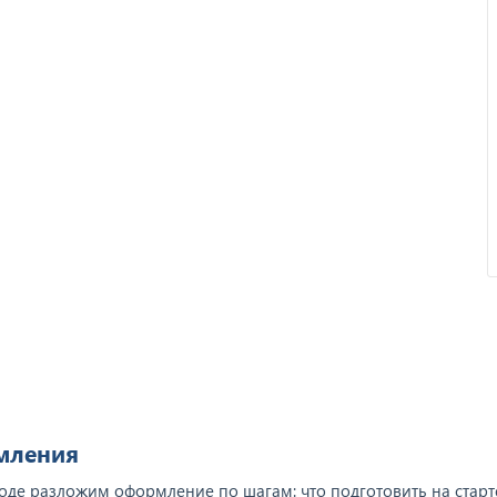
Отзыв от ООО "Пирамит".
рмления
де разложим оформление по шагам: что подготовить на старте,