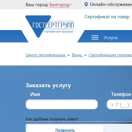
Белгород
Онлайн-обслужива
Ваш город:
Сертификат на товар
Услуги
Центр сертификации
»
Виды
»
Сертификация произв
Заказать услугу
Имя
Телефо
Как удобнее получить ответ?
Позвонить