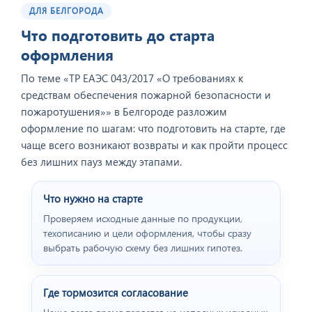
ДЛЯ БЕЛГОРОДА
Отзыв от представителя
ООО "Геоконсалтинг".
Что подготовить до старта
оформления
По теме «ТР ЕАЭС 043/2017 «О требованиях к
средствам обеспечения пожарной безопасности и
пожаротушения»» в Белгороде разложим
оформление по шагам: что подготовить на старте, где
чаще всего возникают возвраты и как пройти процесс
без лишних пауз между этапами.
Что нужно на старте
Проверяем исходные данные по продукции,
Отзыв от представителя
техописанию и цели оформления, чтобы сразу
пивного ресторана
выбрать рабочую схему без лишних гипотез.
"BEERHOUSE".
Где тормозится согласование