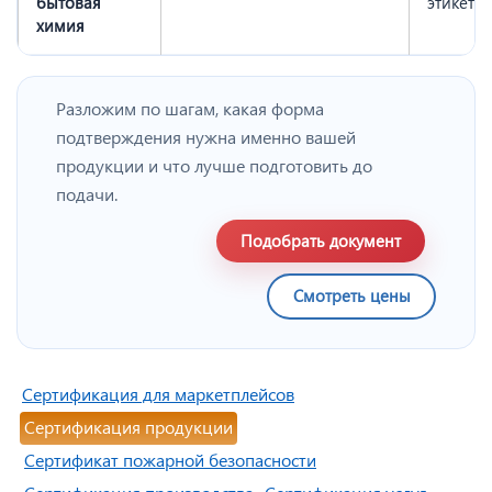
бытовая
этикетк
химия
Разложим по шагам, какая форма
подтверждения нужна именно вашей
продукции и что лучше подготовить до
подачи.
Подобрать документ
Смотреть цены
Сертификация для маркетплейсов
Сертификация продукции
Сертификат пожарной безопасности