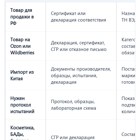
Товар для
Сертификат или
Назначе
продажи в
декларация соответствия
ТН ВЭД,
РФ
Товар на
Категор
Декларация, сертификат,
Ozon или
состав, 
СГР или отказное письмо
Wildberries
обязате
Документы производителя,
Поставщ
Импорт из
образцы, испытания,
маркиро
Китая
декларация
готовно
Нужен
Показат
Протокол, образцы,
протокол
подтвер
лабораторная схема
испытаний
количес
Косметика,
БАДы,
Состав, 
СГР или декларация