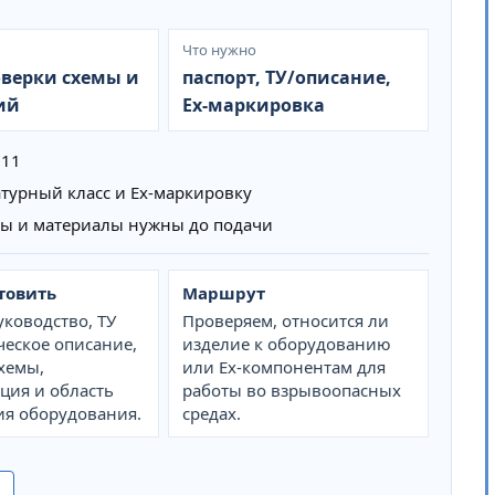
Что нужно
оверки схемы и
паспорт, ТУ/описание,
ий
Ex-маркировка
011
атурный класс и Ex-маркировку
лы и материалы нужны до подачи
товить
Маршрут
уководство, ТУ
Проверяем, относится ли
ческое описание,
изделие к оборудованию
схемы,
или Ex-компонентам для
ция и область
работы во взрывоопасных
я оборудования.
средах.