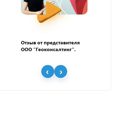
Отзыв от представителя
Отзыв
ООО "Геоконсалтинг".
пивно
"BEER