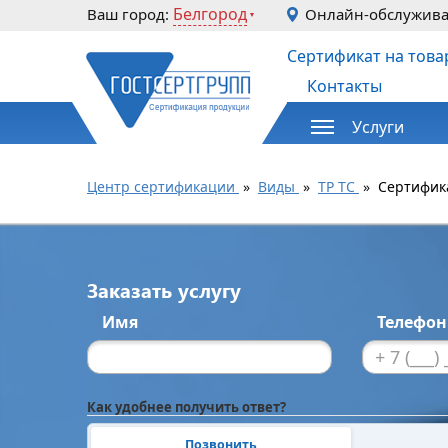
Белгород
Ваш город:
Онлайн-обслужив
Сертификат на това
Контакты
Услуги
Центр сертификации
»
Виды
»
ТР ТС
»
Сертифик
Заказать услугу
Имя
Телефо
Как удобнее получить ответ?
Позвонить