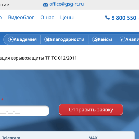
office@gsg-rt.ru
ание
8 800 550
р
Видеоблог
О нас
Цены
Академия
Благодарности
Кейсы
Анал
ация взрывозащиты ТР ТС 012/2011
н
*
Отправить заявку
Telegram
MAX