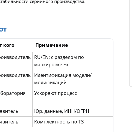
стабильности серийного производства.
от
Отзыв от ООО "Пирамит".
т кого
Примечание
роизводитель
RU/EN; с разделом по
маркировке Ex
роизводитель
Идентификация модели/
модификаций
аборатория
Ускоряют процесс
явитель
Юр. данные, ИНН/ОГРН
явитель
Комплектность по ТЗ