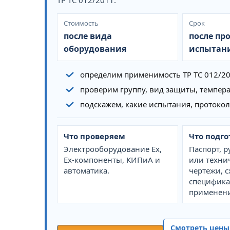
ТР ТС 012/2011.
Стоимость
Срок
после вида
после пр
оборудования
испытан
определим применимость ТР ТС 012/2
проверим группу, вид защиты, темпер
подскажем, какие испытания, протоко
Что проверяем
Что подго
Электрооборудование Ex,
Паспорт, р
Ex-компоненты, КИПиА и
или техни
автоматика.
чертежи, 
специфика
применени
Смотреть цены