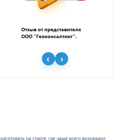
Отзыв от представителя
Отзыв
ООО "Геоконсалтинг".
пивно
"BEER
дготовить на старте, где чаще всего возникают