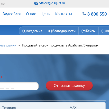
office@gsg-rt.ru
ние
8 800 550
Видеоблог
О нас
Цены
Контакты
Академия
Благодарности
Кейсы
А
ные рынки
»
Продавайте свои продукты в Арабских Эмиратах
н
*
Отправить заявку
Telegram
MAX