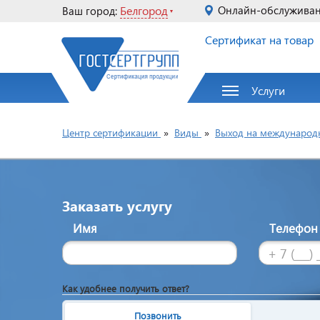
Белгород
Онлайн-обслужива
Ваш город:
Сертификат на товар
Услуги
Центр сертификации
»
Виды
»
Выход на международ
Заказать услугу
Имя
Телефо
Как удобнее получить ответ?
Позвонить