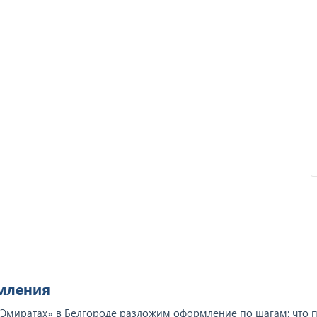
Отзыв от ООО "Пирамит".
рмления
Эмиратах» в Белгороде разложим оформление по шагам: что по