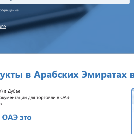
а обращение
оге
укты в Арабских Эмиратах 
) в Дубае
окументации для торговли в ОАЭ
х.
 ОАЭ это