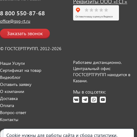
Реквизиты ООО «ГСГ»
8 800 550-87-68
office@gsg-rt.ru
Заказать звонок
© ГОСТСЕРТГРУПП, 2012-2026
Работаем дистанционно.
Наши Услуги
Центральный офис
Сертификат на товар
ГОСТСЕРТГРУПП находится в
Видеоблог
Казани.
Оставить заявку
О компании
Мы в соц.сетях:
Доставка
Оплата
Вопрос-ответ
Контакты
Карта сайта
Cookie нужны для работы сайта и сбора статистики.