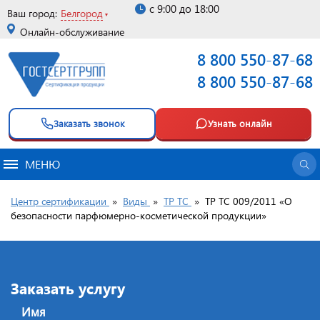
с 9:00 до 18:00
Ваш город:
Белгород
Онлайн-обслуживание
8 800 550-87-68
8 800 550-87-68
Заказать звонок
Узнать онлайн
МЕНЮ
Центр сертификации
»
Виды
»
ТР ТС
»
ТР ТС 009/2011 «О
безопасности парфюмерно-косметической продукции»
Заказать услугу
Имя