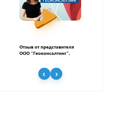
Отзыв от представителя
Отзыв
ООО "Геоконсалтинг".
пивно
"BEER