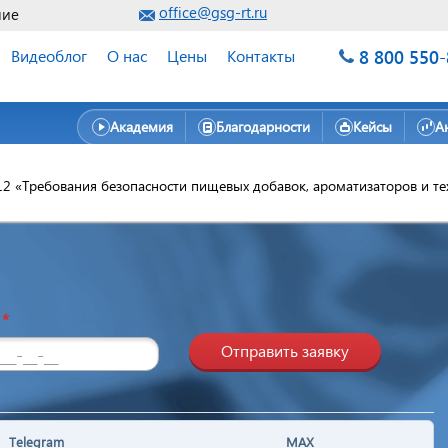
office@gsg-rt.ru
ние
8 800 550
Видеоблог
О нас
Цены
Контакты
Академия
Благодарности
Кейсы
А
12 «Требования безопасности пищевых добавок, ароматизаторов и те
н
*
Отправить заявку
Telegram
MAX