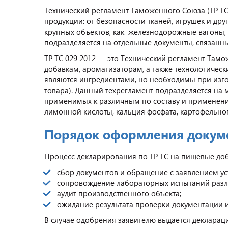
Технический регламент Таможенного Союза (ТР ТС
продукции: от безопасности тканей, игрушек и друг
крупных объектов, как железнодорожные вагоны, 
подразделяется на отдельные документы, связанны
ТР ТС 029 2012 — это Технический регламент Та
добавкам, ароматизаторам, а также технологичес
являются ингредиентами, но необходимы при изгот
товара). Данный техрегламент подразделяется на 
применимых к различным по составу и применени
лимонной кислоты, кальция фосфата, картофельног
Порядок оформления докум
Процесс декларирования по ТР ТС на пищевые доба
сбор документов и обращение с заявлением у
сопровождение лабораторных испытаний разл
аудит производственного объекта;
ожидание результата проверки документации 
В случае одобрения заявителю выдается деклараци