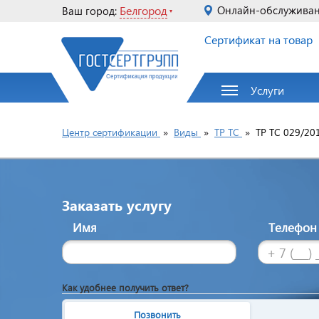
Белгород
Онлайн-обслужива
Ваш город:
Сертификат на товар
Услуги
Центр сертификации
»
Виды
»
ТР ТС
»
ТР ТС 029/20
Заказать услугу
Имя
Телефо
Как удобнее получить ответ?
Позвонить