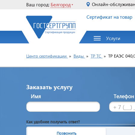
Белгород
Онлайн-обслужива
Ваш город:
Сертификат на товар
Услуги
Центр сертификации
»
Виды
»
ТР ТС
»
ТР ЕАЭС 040/
Заказать услугу
Имя
Телефо
Как удобнее получить ответ?
Позвонить