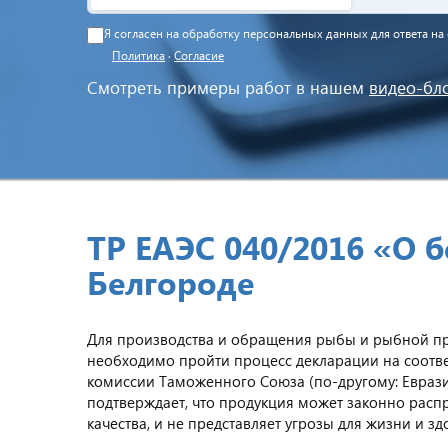
Я согласен на обработку персональных данных для ответа н
Политика
·
Согласие
Смотреть примеры работ в нашем
видео-бл
ТР ЕАЭС 040/2016 «О 
Белгороде
Для производства и обращения рыбы и рыбной про
необходимо пройти процесс декларации на соотве
комиссии Таможенного Союза (по-другому: Евраз
подтверждает, что продукция может законно расп
качества, и не представляет угрозы для жизни и з