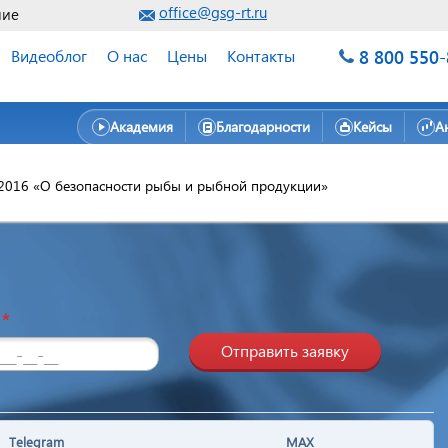
office@gsg-rt.ru
ние
8 800 550
Видеоблог
О нас
Цены
Контакты
Академия
Благодарности
Кейсы
А
2016 «О безопасности рыбы и рыбной продукции»
н
*
Отправить заявку
Telegram
MAX