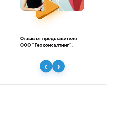
Отзыв от представителя
Отзыв
ООО "Геоконсалтинг".
пивно
"BEER