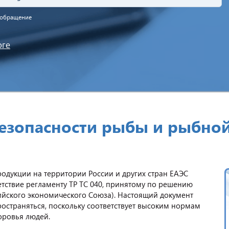
а обращение
оге
безопасности рыбы и рыбно
дукции на территории России и других стран ЕАЭС
тствие регламенту ТР ТС 040, принятому по решению
ийского экономического Союза). Настоящий документ
ространяться, поскольку соответствует высоким нормам
доровья людей.