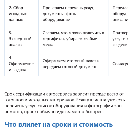
2. Сбор
Проверяем перечень услуг,
Передает 
исходных
документы, фото,
оборудова
данных
оборудование
описание 
3.
Сверяем, что можно включить в
Подтвержд
Экспертный
сертификат, убираем слабые
услуг и д
анализ
места
сведения
4.
Оформляем итоговый пакет и
Оформление
Согласует
передаем готовый документ
и выдача
Срок сертификации автосервиса зависит прежде всего от
готовности исходных материалов. Если у клиента уже есть
перечень услуг, список оборудования и фотографии зон
ремонта, проект обычно идет заметно быстрее.
Что влияет на сроки и стоимость