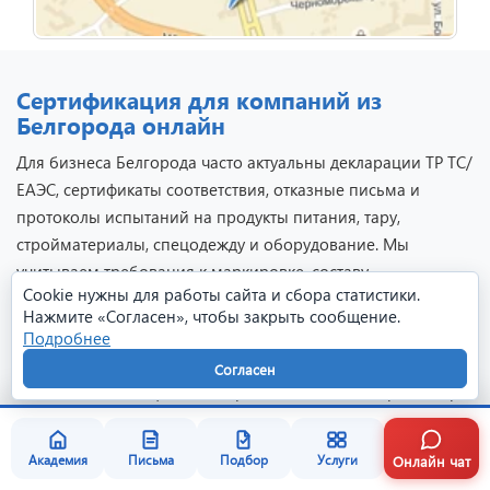
Сертификация для компаний из
Белгорода онлайн
Для бизнеса Белгорода часто актуальны декларации ТР ТС/
ЕАЭС, сертификаты соответствия, отказные письма и
протоколы испытаний на продукты питания, тару,
стройматериалы, спецодежду и оборудование. Мы
учитываем требования к маркировке, составу,
Cookie нужны для работы сайта и сбора статистики.
безопасности и документам поставщика.
Нажмите «Согласен», чтобы закрыть сообщение.
Сопровождение ведем дистанционно через центральный
Подробнее
офис ГОСТСЕРТГРУПП в Казани: консультации, проверка
Согласен
макетов и обмен файлами проходят онлайн. Образцы при
необходимости направляются в лабораторию доставкой, а
готовые оригиналы передаются клиенту удобным
Онлайн чат
Академия
Письма
Подбор
Услуги
способом.