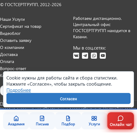
© ГОСТСЕРТГРУПП, 2012-2026
Работаем дистанционно.
Наши Услуги
Центральный офис
Сертификат на товар
ГОСТСЕРТГРУПП находится в
Видеоблог
Казани.
Оставить заявку
О компании
Мы в соц.сетях:
Доставка
Оплата
Вопрос-ответ
Контакты
Cookie нужны для работы сайта и сбора статистики.
Нажмите «Согласен», чтобы закрыть сообщение.
Карта сайта
Подробнее
Согласен
Политика персональных данных
Согласие на обработку данных
Условия оказания услуг
Претензии и возврат
Реквизиты
Настройки cookie
Онлайн чат
Академия
Письма
Подбор
Услуги