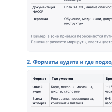
Документация
План ХАССП, анализ опаснос
HACCP
Персонал
Обучение, медкнижки, допус
инструктаж
Пример: в зоне приёмки пересекаются пути
Решение: развести маршруты, ввести цвет
2. Форматы аудита и где подх
Формат
Где уместен
Вр
Онлайн-
Кафе, пекарни, магазины,
1–1,
аудит
школы, столовые
часа
Выезд
Рестораны, производства,
6–8
эксперта
комбинаты питания
час