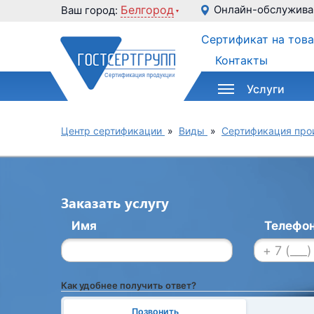
Белгород
Онлайн-обслужива
Ваш город:
Сертификат на тов
Контакты
Услуги
Центр сертификации
»
Виды
»
Сертификация про
Заказать услугу
Имя
Телефо
Как удобнее получить ответ?
Позвонить