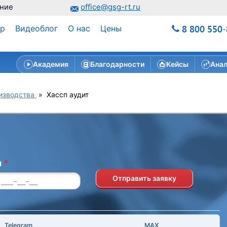
ние
office@gsg-rt.ru
8 800 550
ар
Видеоблог
О нас
Цены
Академия
Благодарности
Кейсы
Анал
изводства
»
Хассп аудит
н
*
Отправить заявку
Telegram
MAX