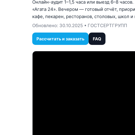
Онлайн-аудит 1–1,5 часа или выезд 6–8 часов
«Агата 24». Вечером — готовый отчёт, приор
кафе, пекарен, ресторанов, столовых, школ и
Обновлено:
30.10.2025
• ГОСТСЕРТГРУПП
Рассчитать и заказать
FAQ