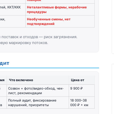
тей, ККТ/ККК
Неталантливые формы, нерабочие
процедуры
ки,
Необученные смены, нет
подтверждений
 поставок и отходов — риск загрязнения.
овую маркировку потоков.
одит
емя
Что включено
Цена от
5
Созвон + фото/видео-обход, чек-
9 900 ₽
лист, рекомендации
Полный аудит, фиксирование
18 000–38
ов
нарушений, приоритеты
000 ₽ + км