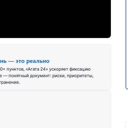
нь — это реально
10+ пунктов, «Агата 24» ускоряет фиксацию
е — понятный документ: риски, приоритеты,
транение.