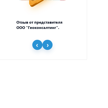
Отзыв от представителя
Отзыв
ООО "Геоконсалтинг".
пивно
"BEER