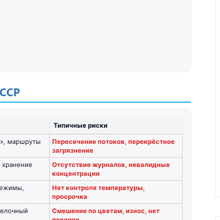
ACCP
Типичные риски
х», маршруты
Пересечение потоков, перекрёстное
загрязнение
, хранение
Отсутствие журналов, невалидные
концентрации
режимы,
Нет контроля температуры,
просрочка
делочный
Смешение по цветам, износ, нет
поверок