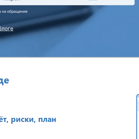
а на обращение
блоге
де
ёт, риски, план