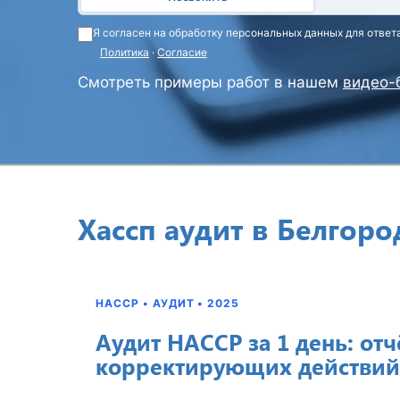
Я согласен на обработку персональных данных для ответ
Политика
·
Согласие
Смотреть примеры работ в нашем
видео-
Хассп аудит в Белгоро
HACCP • АУДИТ • 2025
Аудит HACCP за 1 день: отч
корректирующих действий