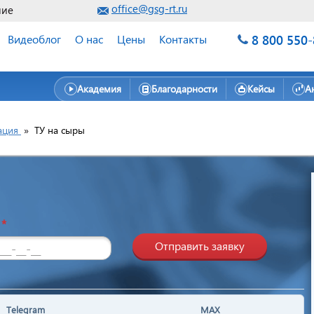
office@gsg-rt.ru
ние
8 800 550
Видеоблог
О нас
Цены
Контакты
Академия
Благодарности
Кейсы
А
ация
»
ТУ на сыры
н
*
Отправить заявку
Telegram
MAX