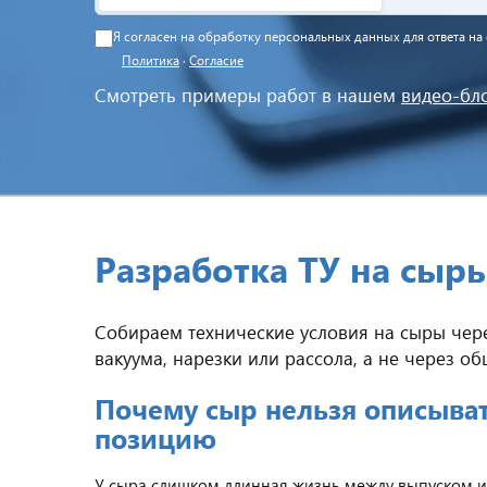
Я согласен на обработку персональных данных для ответа н
Политика
·
Согласие
Смотреть примеры работ в нашем
видео-бл
Разработка ТУ на сыр
Собираем технические условия на сыры чере
вакуума, нарезки или рассола, а не через 
Почему сыр нельзя описыва
позицию
У сыра слишком длинная жизнь между выпуском и