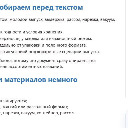
обираем перед текстом
ом: молодой выпуск, выдержка, рассол, нарезка, вакуум,
к годности и условия хранения.
верхность, упаковка или влажностный режим.
отдельно от упаковки и полочного формата.
еских условий под конкретные сценарии выпуска.
Отзыв от представителя
лона, потому что документ сразу опирается на
кафе "Весна".
чень ассортиментных названий.
ли материалов немного
 планируются;
, мягкий или рассольный формат;
, нарезка, вакуум, контейнер, рассол.