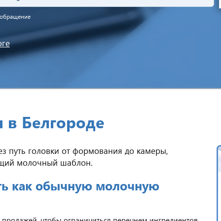
а обращение
оге
ы в Белгороде
з путь головки от формования до камеры,
общий молочный шаблон.
ть как обычную молочную
 продажей, чтобы ограничиться перечнем ингредиентов.