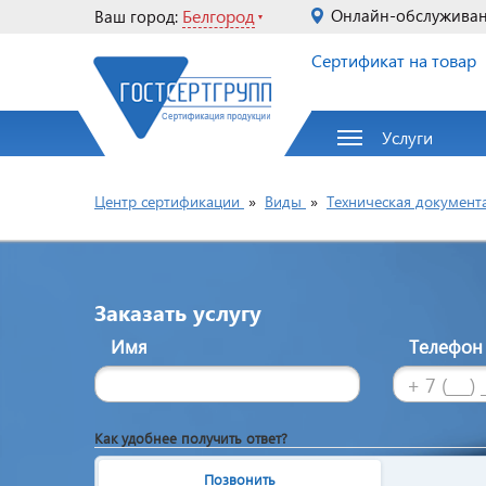
Белгород
Онлайн-обслужива
Ваш город:
Сертификат на товар
Услуги
Центр сертификации
»
Виды
»
Техническая документ
Заказать услугу
Имя
Телефо
Как удобнее получить ответ?
Позвонить